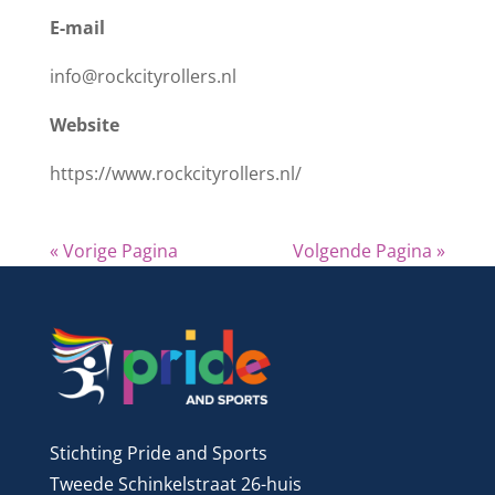
E-mail
info@rockcityrollers.nl
Website
https://www.rockcityrollers.nl/
« Vorige Pagina
Volgende Pagina »
Stichting Pride and Sports
Tweede Schinkelstraat 26-huis