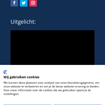
Uitgelicht:
Wij gebruiken cookies
We kunnen deze plaatsen voor analyse van onze bezoekersgegevens, om
onze website te verbeteren en om je de beste website-ervaring te bieden.
Voor meer informatie over de cookies die we gebruiken opent je de
instellingen.
Het platform voor LHBTIQ+ in de sport