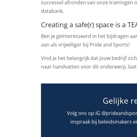
succesvol afronden van onze trainingen 
databank.
Creating a safe(r) space is a TE
Ben je geïnteresseerd in het bijdragen aa
aan als vrijwilliger bij Pride and Sports!
Vind je het belangrijk dat jouw bedrijf zi
naar handvatten voor dit onderwerp, laa
Gelijke 
Volg ons op IG @prideandspor
inspraak bij beleidsmakers e