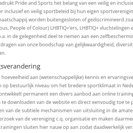
rukt Pride and Sports het belang van een veilig en inclusie
inclusief en veilig sportbeleid bij hun eigen sportvereniging
aatschappij worden buitengesloten of gediscrimineerd zoal
nous, People of Colour) LHBTIQ+’ers, LHBTIQ+ vluchtelingen 
 o.a. in de gelegenheid deel te nemen aan een zelfbescherm
dragen van onze boodschap van gelijkwaardigheid, diversite
aan.
gsverandering
te hoeveelheid aan (wetenschappelijke) kennis en ervarings
 in op bestuurlijk niveau om het bredere sportklimaat in Ned
ontwikkelt permanent een divers aanbod aan online training
n te downloaden van de website en direct eenvoudig toe te p
ken van de subtiele mechanismen van uitsluiting in de amate
zoek van de vereniging c.q. organisatie en maken daarmee 
rainingen sluiten hier nauw op aan zodat daadwerkelijk ve