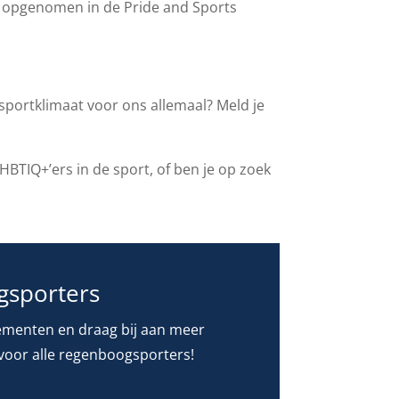
j opgenomen in de Pride and Sports
 sportklimaat voor ons allemaal? Meld je
LHBTIQ+’ers in de sport, of ben je op zoek
gsporters
ementen en draag bij aan meer
 voor alle regenboogsporters!