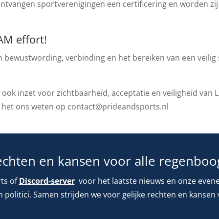
ontvangen sportverenigingen een certificering en worden zi
AM effort!
n bewustwording, verbinding en het bereiken van een veilig
ch ook inzet voor zichtbaarheid, acceptatie en veiligheid van 
t het ons weten op contact@prideandsports.nl
rechten en kansen voor alle regenboo
ts of
Discord-server
voor het laatste nieuws en onze even
n politici. Samen strijden we voor gelijke rechten en kansen