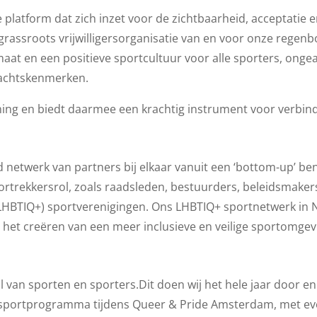
e platform dat zich inzet voor de zichtbaarheid, acceptatie e
grassroots vrijwilligersorganisatie van en voor onze regenb
klimaat en een positieve sportcultuur voor alle sporters, onge
lachtskenmerken.
ming en biedt daarmee een krachtig instrument voor verbin
 netwerk van partners bij elkaar vanuit een ‘bottom-up’ be
rtrekkersrol, zoals raadsleden, bestuurders, beleidsmakers
HBTIQ+) sportverenigingen. Ons LHBTIQ+ sportnetwerk in Ne
 het creëren van een meer inclusieve en veilige sportomgev
l van sporten en sporters.Dit doen wij het hele jaar door en
e sportprogramma tijdens Queer & Pride Amsterdam, met eve