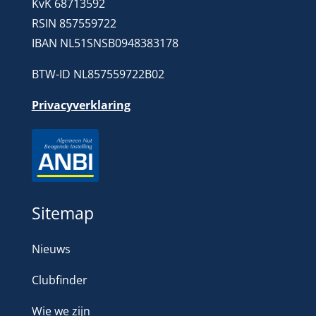
KvK 68713592
RSIN 857559722
IBAN NL51SNSB0948383178
BTW-ID NL857559722B02
Privacyverklaring
Sitemap
Nieuws
Clubfinder
Wie we zijn