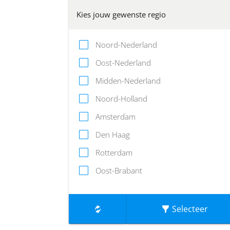
BMX
Kies jouw gewenste regio
Boksen │ Kickboksen
Noord-Nederland
Bootcamp
Oost-Nederland
Bouldering
Midden-Nederland
Breakdance
Noord-Holland
Bridge
Amsterdam
Calisthenics
Den Haag
Conditietraining
Rotterdam
Crossfit
Oost-Brabant
Cycling
Dansen │ Stijldansen
Selecteer
E-sports
Fietsen │ Sportfietsen