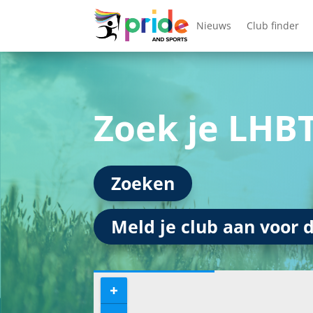
Nieuws
Club finder
Zoek je LHB
Zoeken
Meld je club aan voor d