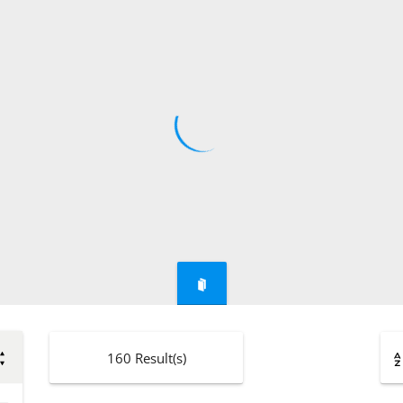
160
Result(s)