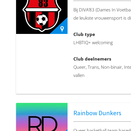
queerhockey@protonmail.c
Bij DIVA’83 (Dames In Voetbal
de leukste vrouwensport is di
Club website
https://www.instagram.com
Club type
…
LHBTIQ+ welcoming
Club deelnemers
Queer, Trans, Non-binair, I
vallen
Locatie
Bieskemaar 9, 9735 AK Gron
Rainbow Dunkers
Club email
maartjewilting@icloud.com
Queer basketball team based