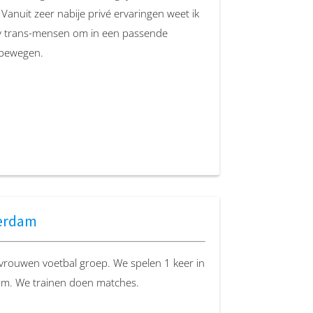
anuit zeer nabije privé ervaringen weet ik
 bv trans-mensen om in een passende
rainbowdunkers/?locale=en-us
 bewegen.
ntersekse personen, Vrouwen die op vrouwen
n vallen
terdam
4.111, 8025 BM Zwolle
ke vrouwen voetbal groep. We spelen 1 keer in
dam. We trainen doen matches.