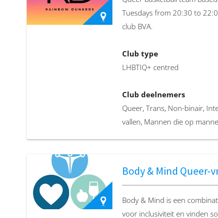
Tuesdays from 20:30 to 22:00
Club website
club BVA.
https://www.damesinvoetbalac
…
Club type
LHBTIQ+ centred
Club deelnemers
Queer, Trans, Non-binair, I
vallen, Mannen die op manne
Locatie
Rinus Michelslaan 26, 1061
Body & Mind Queer-vr
Club email
Body & Mind is een combinati
sara.are117@gmail.com
voor inclusiviteit en vinden s