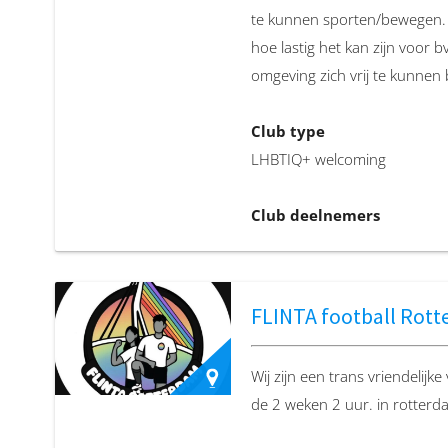
te kunnen sporten/bewegen. V
Club website
hoe lastig het kan zijn voor
https://www.instagram.com/
omgeving zich vrij te kunnen
…
Club type
LHBTIQ+ welcoming
Club deelnemers
Queer, Trans, Non-binair, I
vallen, Mannen die op manne
FLINTA football Rot
Locatie
Dr van Deenweg 162, kamer 
Wij zijn een trans vriendelij
de 2 weken 2 uur. in rotter
Club email
info@degezondekeus.nl