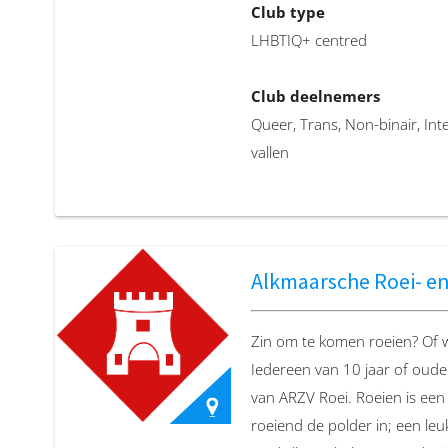
Club type
LHBTIQ+ centred
Club website
https://degezondekeus.nl/b
Club deelnemers
Queer, Trans, Non-binair, I
vallen
Club competitie
Vrouwen, FLINTA
Alkmaarsche Roei- en
Locatie
Vliegerstraat Rotterdam,
Zin om te komen roeien? Of wi
Iedereen van 10 jaar of oud
Club email
van ARZV Roei. Roeien is een 
tiffanyvermeule@gmail.com
roeiend de polder in; een le