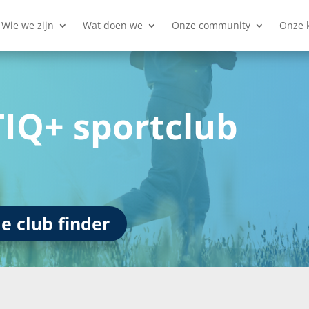
Wie we zijn
Wat doen we
Onze community
Onze 
TIQ+ sportclub
e club finder