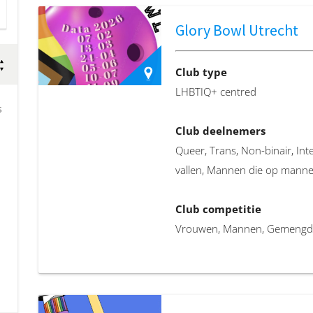
Glory Bowl Utrecht
Club type
LHBTIQ+ centred
s
Club deelnemers
Queer, Trans, Non-binair, I
vallen, Mannen die op manne
Club competitie
Vrouwen, Mannen, Gemengd,
Locatie
Mariaplaats 13A, 3511 LJ Utr