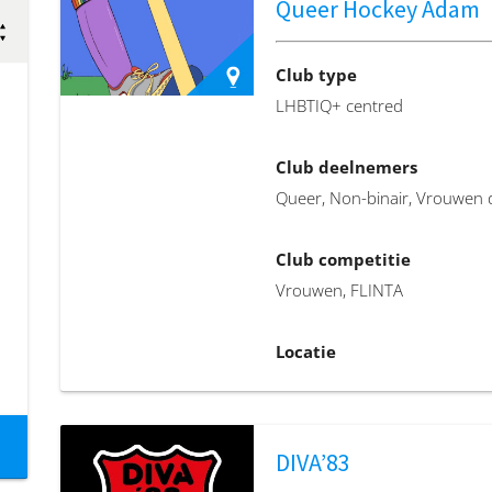
Queer Hockey Adam
Club website
https://www.instagram.com/g
Club type
…
LHBTIQ+ centred
Club deelnemers
Queer, Non-binair, Vrouwen 
Club competitie
Vrouwen, FLINTA
Locatie
HC AMVJ, Amstelveen or AMH
Amsterdam
DIVA’83
Club email