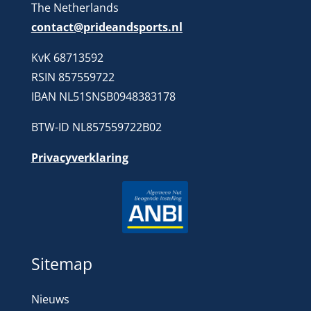
The Netherlands
contact@prideandsports.nl
KvK 68713592
RSIN 857559722
IBAN NL51SNSB0948383178
BTW-ID NL857559722B02
Privacyverklaring
Sitemap
Nieuws