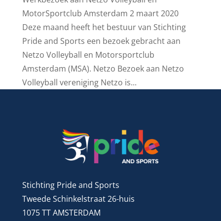
MotorSportclub Amsterdam 2 maart 2020
Deze maand heeft het bestuur van Stichting
Pride and Sports een bezoek gebracht aan
Netzo Volleyball en Motorsportclub
Amsterdam (MSA). Netzo Bezoek aan Netzo
Volleyball vereniging Netzo is...
Stichting Pride and Sports
Tweede Schinkelstraat 26-huis
1075 TT AMSTERDAM