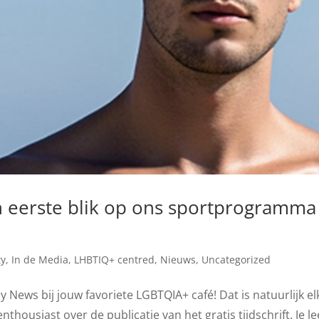
 eerste blik op ons sportprogramma 
y
,
In de Media
,
LHBTIQ+ centred
,
Nieuws
,
Uncategorized
 News bij jouw favoriete LGBTQIA+ café! Dat is natuurlijk elk
thousiast over de publicatie van het gratis tijdschrift. Je lee