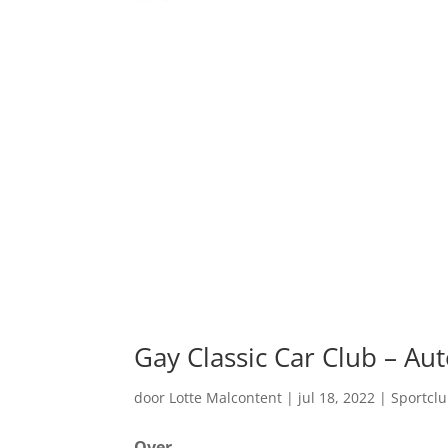
Gay Classic Car Club – Au
door
Lotte Malcontent
|
jul 18, 2022
|
Sportcl
Over