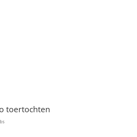
to toertochten
ubs