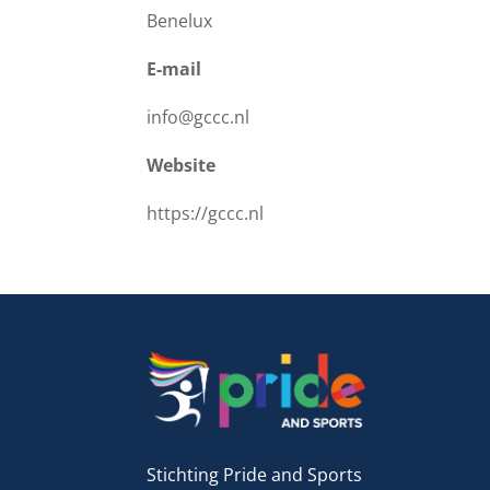
Benelux
E-mail
info@gccc.nl
Website
https://gccc.nl
Stichting Pride and Sports