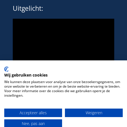
Uitgelicht:
Wij gebruiken cookies
We kunnen deze plaatsen voor analyse van onze bezoekersgegevens, om
onze website te verbeteren en om je de beste website-ervaring te bieden.
Voor meer informatie over de cookies die we gebruiken opent je de
instellingen.
Het platform voor LHBTIQ+ in de sport
Accepteer alles
Weigeren
Nee, pas aan