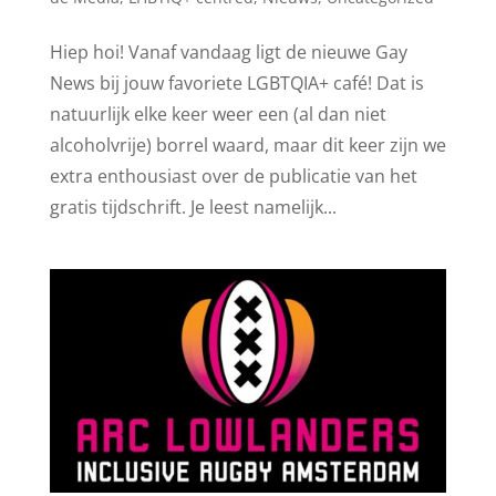
Hiep hoi! Vanaf vandaag ligt de nieuwe Gay
News bij jouw favoriete LGBTQIA+ café! Dat is
natuurlijk elke keer weer een (al dan niet
alcoholvrije) borrel waard, maar dit keer zijn we
extra enthousiast over de publicatie van het
gratis tijdschrift. Je leest namelijk...