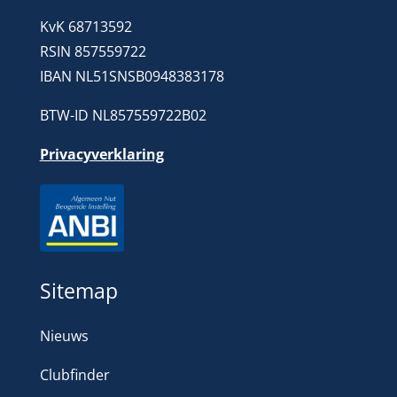
KvK 68713592
RSIN 857559722
IBAN NL51SNSB0948383178
BTW-ID NL857559722B02
Privacyverklaring
Sitemap
Nieuws
Clubfinder