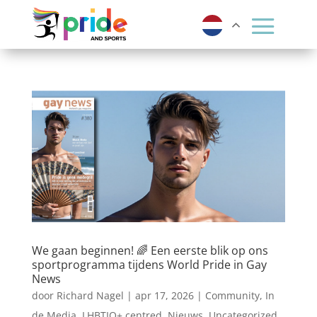
We gaan beginnen! 🌈 Een eerste blik op ons
sportprogramma tijdens World Pride in Gay
News
door
Richard Nagel
|
apr 17, 2026
|
Community
,
In
de Media
,
LHBTIQ+ centred
,
Nieuws
,
Uncategorized