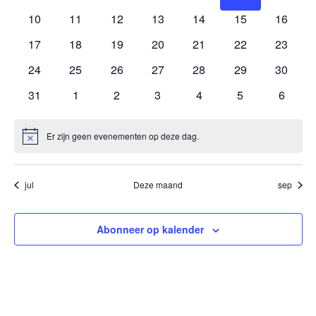
navigat
evenementen
evenementen
evenementen
evenementen
evenementen
evenementen
evenem
0
0
0
0
0
0
0
10
11
12
13
14
15
16
evenementen
evenementen
evenementen
evenementen
evenementen
evenementen
evenem
0
0
0
0
0
0
0
17
18
19
20
21
22
23
evenementen
evenementen
evenementen
evenementen
evenementen
evenementen
evenem
0
0
0
0
0
0
0
24
25
26
27
28
29
30
evenementen
evenementen
evenementen
evenementen
evenementen
evenementen
evenem
0
0
0
0
0
0
0
31
1
2
3
4
5
6
evenementen
evenementen
evenementen
evenementen
evenementen
evenementen
evenem
Er zijn geen evenementen op deze dag.
Bericht
jul
Deze maand
sep
Abonneer op kalender