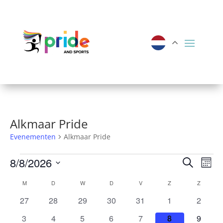
Alkmaar Pride
Evenementen
Alkmaar Pride
Evenementen
Evene
Ev
8/8/2026
Zoeken
Maan
we
Zoeke
Selecteer
Kalender
M
MAANDAG
D
DINSDAG
W
WOENSDAG
D
DONDERDAG
V
VRIJDAG
Z
ZATERDAG
Z
ZONDA
nav
een
en
van
0
0
0
0
0
0
0
27
28
29
30
31
1
2
datum.
weerg
evenementen
evenementen
evenementen
evenementen
evenementen
evenementen
evenem
Evenementen
0
0
0
0
0
0
0
3
4
5
6
7
8
9