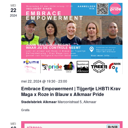
datum.
weerg
MEI
22
navigat
2024
mei 22, 2024 @ 19:30
-
23:00
Embrace Empowerment | Tijgertje LHBTI Krav
Maga x Roze in Blauw x Alkmaar Pride
Stadsfabriek Alkmaar
Marconistraat 5, Alkmaar
Gratis
MEI