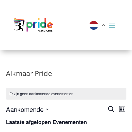
Alkmaar Pride
Er zijn geen aankomende evenementen.
Evene
Ev
Aankomende
Zoeken
Lijst
we
Zoeke
Selecteer
Laatste afgelopen Evenementen
nav
een
en