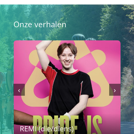
Onze verhalen
‹
›
REMI (die/diens)