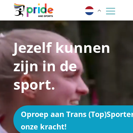
Videospeler
Jezelf kunnen
zijn in de
sport.
Oproep aan Trans (Top)Sporter
onze kracht!