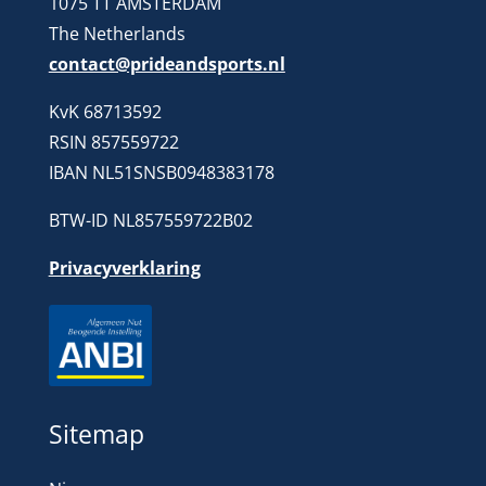
1075 TT AMSTERDAM
The Netherlands
contact@prideandsports.nl
KvK 68713592
RSIN 857559722
IBAN NL51SNSB0948383178
BTW-ID NL857559722B02
Privacyverklaring
Sitemap