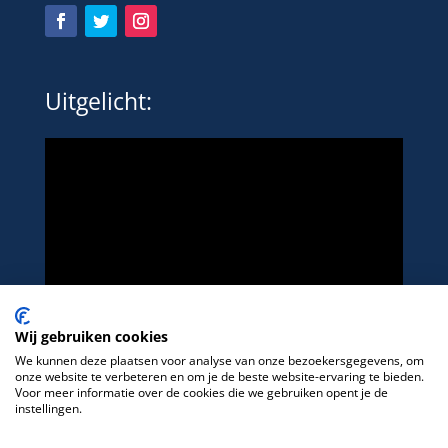
Uitgelicht:
Wij gebruiken cookies
We kunnen deze plaatsen voor analyse van onze bezoekersgegevens, om
onze website te verbeteren en om je de beste website-ervaring te bieden.
Voor meer informatie over de cookies die we gebruiken opent je de
instellingen.
Het platform voor LHBTIQ+ in de sport