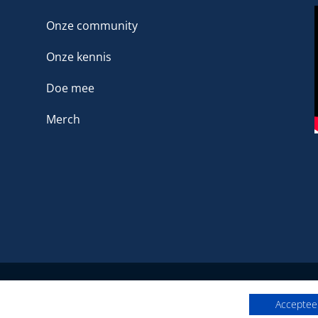
Onze community
Onze kennis
Doe mee
Merch
Het platform voor LHBTIQ+ in de sport
Accepteer