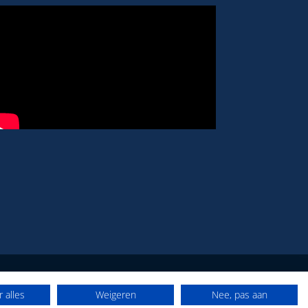
 alles
Weigeren
Nee, pas aan