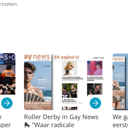
erzoeken.
e
Roller Derby in Gay News
We g
sper
🛼 “Waar radicale
eerst