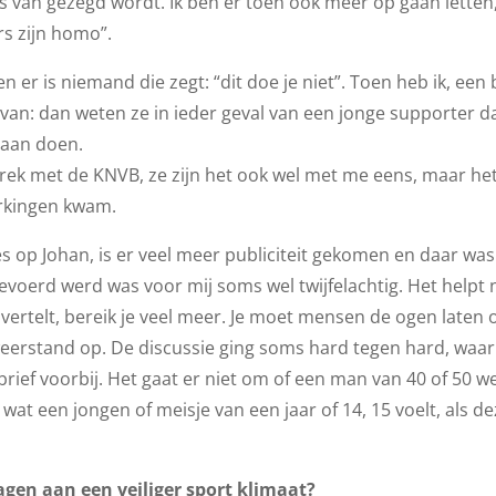
s van gezegd wordt. Ik ben er toen ook meer op gaan letten,
rs zijn homo”.
 en er is niemand die zegt: “dit doe je niet”. Toen heb ik, een 
an: dan weten ze in ieder geval van een jonge supporter dat
 aan doen.
ek met de KNVB, ze zijn het ook wel met me eens, maar het 
rkingen kwam.
s op Johan, is er veel meer publiciteit gekomen en daar was 
voerd werd was voor mij soms wel twijfelachtig. Het helpt ni
l vertelt, bereik je veel meer. Je moet mensen de ogen laten
eerstand op. De discussie ging soms hard tegen hard, waarb
brief voorbij. Het gaat er niet om of een man van 40 of 50 we
 een jongen of meisje van een jaar of 14, 15 voelt, als d
agen aan een veiliger sport klimaat?