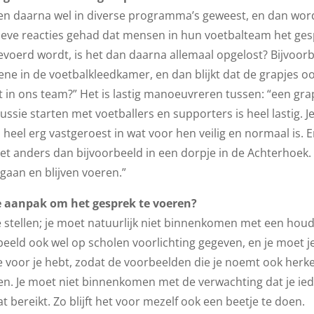
 ben daarna wel in diverse programma’s geweest, en dan wordt
sitieve reacties gehad dat mensen in hun voetbalteam het g
gevoerd wordt, is het dan daarna allemaal opgelost? Bijvoor
scene in de voetbalkleedkamer, en dan blijkt dat de grapjes 
iet in ons team?” Het is lastig manoeuvreren tussen: “een g
ussie starten met voetballers en supporters is heel lastig. J
heel erg vastgeroest in wat voor hen veilig en normaal is. 
t anders dan bijvoorbeeld in een dorpje in de Achterhoek. 
gaan en blijven voeren.”
e aanpak om het gesprek te voeren?
e stellen; je moet natuurlijk niet binnenkomen met een houdi
rbeeld ook wel op scholen voorlichting gegeven, en je moet j
voor je hebt, zodat de voorbeelden die je noemt ook herkenb
ren. Je moet niet binnenkomen met de verwachting dat je ied
t bereikt. Zo blijft het voor mezelf ook een beetje te doen.