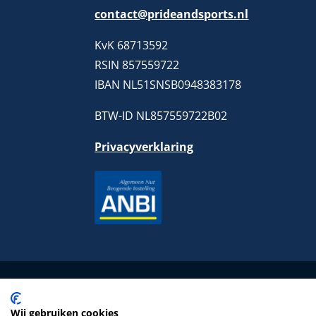
contact@prideandsports.nl
KvK 68713592
RSIN 857559722
IBAN NL51SNSB0948383178
BTW-ID NL857559722B02
Privacyverklaring
Wij gebruiken cookies