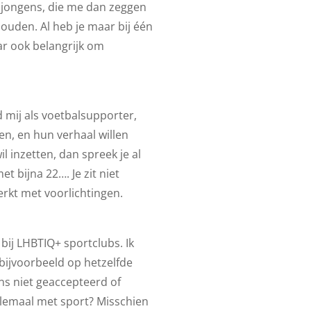
e jongens, die me dan zeggen
houden. Al heb je maar bij één
ar ook belangrijk om
d mij als voetbalsupporter,
en, en hun verhaal willen
il inzetten, dan spreek je al
t bijna 22…. Je zit niet
erkt met voorlichtingen.
 bij LHBTIQ+ sportclubs. Ik
bijvoorbeeld op hetzelfde
ns niet geaccepteerd of
elemaal met sport? Misschien