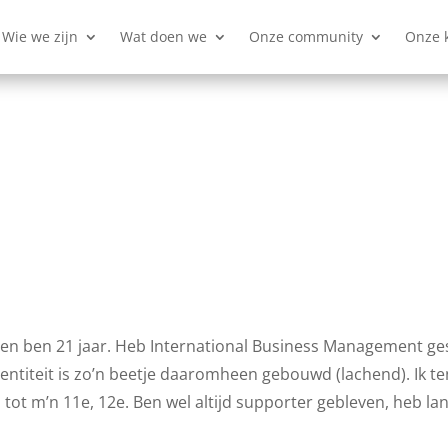
Wie we zijn
Wat doen we
Onze community
Onze 
 en ben 21 jaar. Heb International Business Management ge
entiteit is zo’n beetje daaromheen gebouwd (lachend). Ik ten
, tot m’n 11e, 12e. Ben wel altijd supporter gebleven, heb l