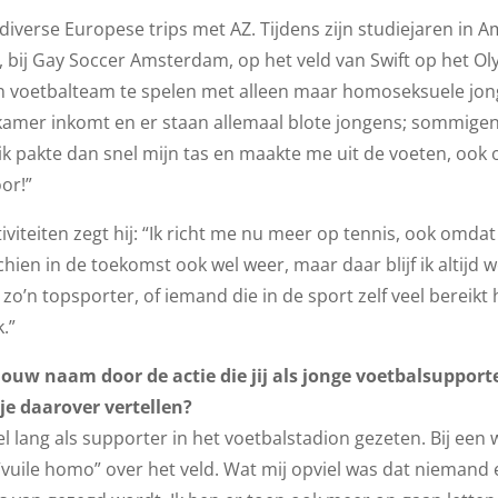
 diverse Europese trips met AZ. Tijdens zijn studiejaren in
, bij Gay Soccer Amsterdam, op het veld van Swift op het Ol
en voetbalteam te spelen met alleen maar homoseksuele jo
dkamer inkomt en er staan allemaal blote jongens; sommige
 pakte dan snel mijn tas en maakte me uit de voeten, ook
or!”
tiviteiten zegt hij: “Ik richt me nu meer op tennis, ook omda
ien in de toekomst ook wel weer, maar daar blijf ik altijd we
 zo’n topsporter, of iemand die in de sport zelf veel bereikt 
.”
uw naam door de actie die jij als jonge voetbalsupporte
e daarover vertellen?
eel lang als supporter in het voetbalstadion gezeten. Bij een
“vuile homo” over het veld. Wat mij opviel was dat niemand er 