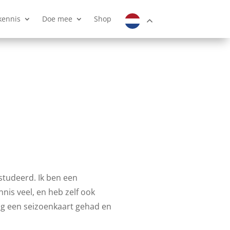
kennis
Doe mee
Shop
studeerd. Ik ben een
nis veel, en heb zelf ook
ang een seizoenkaart gehad en