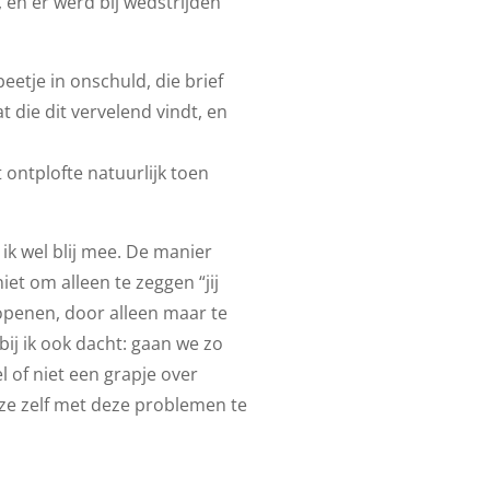
 en er werd bij wedstrijden
beetje in onschuld, die brief
 die dit vervelend vindt, en
ontplofte natuurlijk toen
ik wel blij mee. De manier
et om alleen te zeggen “jij
 openen, door alleen maar te
ij ik ook dacht: gaan we zo
l of niet een grapje over
eze zelf met deze problemen te