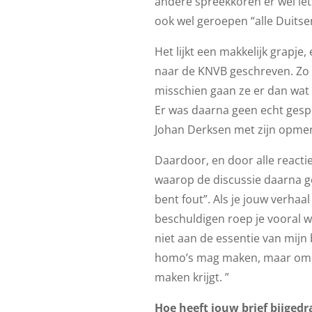
andere spreekkoren er wel iet
ook wel geroepen “alle Duitse
Het lijkt een makkelijk grapje,
naar de KNVB geschreven. Zo v
misschien gaan ze er dan wat
Er was daarna geen echt gespr
Johan Derksen met zijn opme
Daardoor, en door alle reactie
waarop de discussie daarna ge
bent fout”. Als je jouw verhaa
beschuldigen roep je vooral w
niet aan de essentie van mijn 
homo’s mag maken, maar om wat
maken krijgt. ”
Hoe heeft jouw brief bijgedr