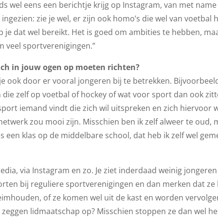
eds wel eens een berichtje krijg op Instagram, van met nam
ingezien: zie je wel, er zijn ook homo’s die wel van voetbal 
b je dat wel bereikt. Het is goed om ambities te hebben, ma
orm veel sportverenigingen.”
ich in jouw ogen op moeten richten?
e ook door er vooral jongeren bij te betrekken. Bijvoorbeel
 die zelf op voetbal of hockey of wat voor sport dan ook zitt
 sport iemand vindt die zich wil uitspreken en zich hiervoor w
etwerk zou mooi zijn. Misschien ben ik zelf alweer te oud, me
s een klas op de middelbare school, dat heb ik zelf wel gem
media, via Instagram en zo. Je ziet inderdaad weinig jongeren
orten bij reguliere sportverenigingen en dan merken dat ze 
heimhouden, of ze komen wel uit de kast en worden vervolge
en zeggen lidmaatschap op? Misschien stoppen ze dan wel h