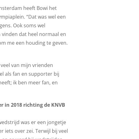
 Amsterdam heeft Bowi het
ympiaplein. “Dat was wel een
ngens. Ook soms wel
n vinden dat heel normaal en
 om me een houding te geven.
t veel van mijn vrienden
l als fan en supporter bij
heeft; ik ben meer fan, en
r in 2018 richting de KNVB
 wedstrijd was er een jongetje
iets over zei. Terwijl bij veel