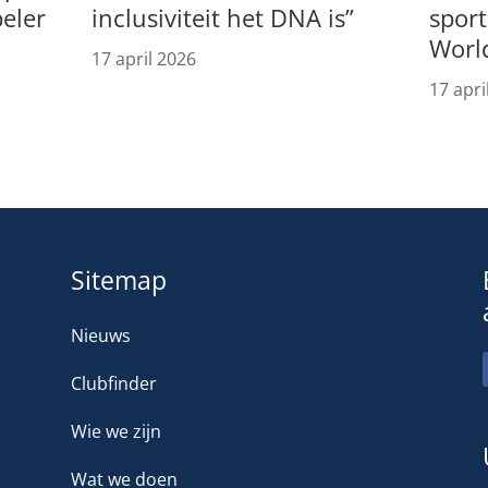
peler
inclusiviteit het DNA is”
spor
Worl
17 april 2026
17 apri
Sitemap
Nieuws
Clubfinder
Wie we zijn
Wat we doen