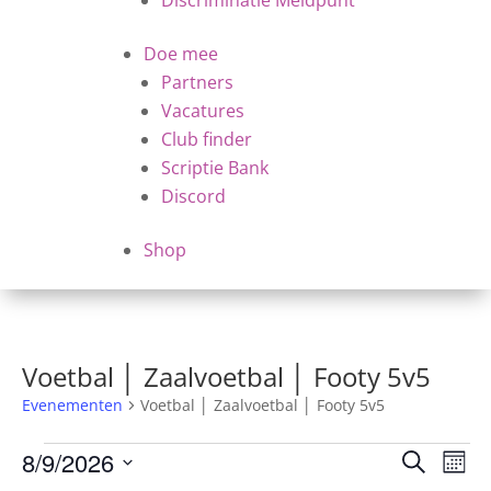
Discriminatie Meldpunt
Doe mee
Partners
Vacatures
Club finder
Scriptie Bank
Discord
Shop
Voetbal │ Zaalvoetbal │ Footy 5v5
Evenementen
Voetbal │ Zaalvoetbal │ Footy 5v5
Evenementen
Evene
Ev
8/9/2026
Zoeken
Maan