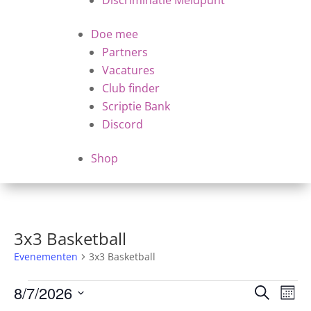
Discriminatie Meldpunt
Doe mee
Partners
Vacatures
Club finder
Scriptie Bank
Discord
Shop
3x3 Basketball
Evenementen
3x3 Basketball
Evenementen
Evene
Ev
8/7/2026
Zoeken
Maan