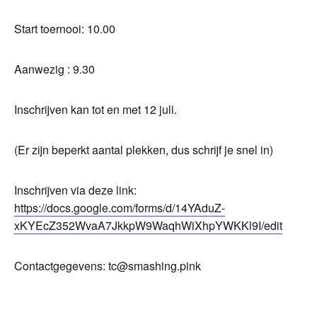
Start toernooi: 10.00
Aanwezig : 9.30
Inschrijven kan tot en met 12 juli.
(Er zijn beperkt aantal plekken, dus schrijf je snel in)
Inschrijven via deze link:
https://docs.google.com/forms/d/14YAduZ-
xKYEcZ352WvaA7JkkpW9WaqhWiXhpYWKKl9I/edit
Contactgegevens: tc@smashing.pink