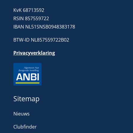
KvK 68713592
RSIN 857559722
IBAN NL51SNSB0948383178
BTW-ID NL857559722B02
Privacyverklaring
Sitemap
Nieuws
Clubfinder