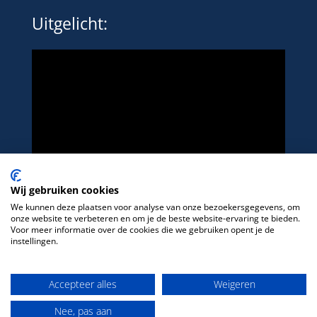
Uitgelicht:
Wij gebruiken cookies
We kunnen deze plaatsen voor analyse van onze bezoekersgegevens, om
onze website te verbeteren en om je de beste website-ervaring te bieden.
Voor meer informatie over de cookies die we gebruiken opent je de
instellingen.
Het platform voor LHBTIQ+ in de sport
Accepteer alles
Weigeren
Nee, pas aan