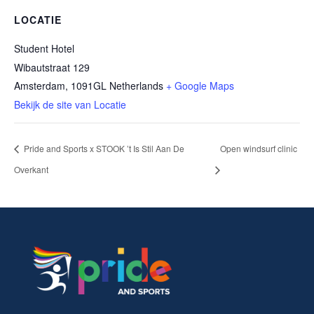
LOCATIE
Student Hotel
Wibautstraat 129
Amsterdam
,
1091GL
Netherlands
+ Google Maps
Bekijk de site van Locatie
Pride and Sports x STOOK ’t Is Stil Aan De
Open windsurf clinic
Overkant