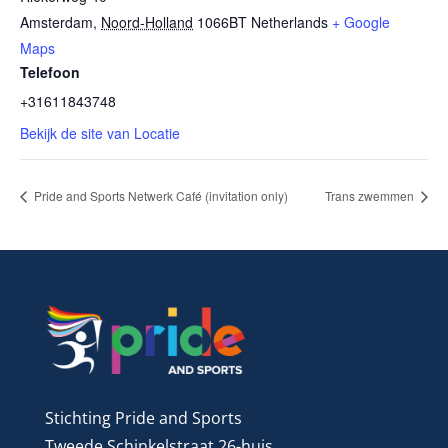
Amsterdam
,
Noord-Holland
1066BT
Netherlands
+ Google
Maps
Telefoon
+31611843748
Bekijk de site van Locatie
Pride and Sports Netwerk Café (invitation only)
Trans zwemmen
Stichting Pride and Sports
Tweede Schinkelstraat 26-huis