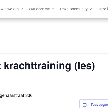
Wie we zijn
Wat doen we
Onze community
Onze 
t krachttraining (les)
genaarstraat 336
Toevoegen