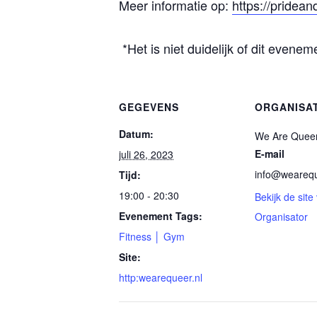
Meer informatie op:
https://pridean
*Het is niet duidelijk of dit evenem
GEGEVENS
ORGANISA
Datum:
We Are Queer
E-mail
juli 26, 2023
info@wearequ
Tijd:
19:00 - 20:30
Bekijk de site
Evenement Tags:
Organisator
Fitness │ Gym
Site:
http:wearequeer.nl