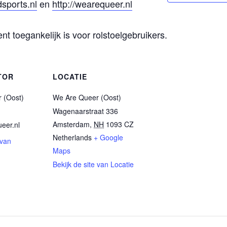
dsports.nl
en
http://wearequeer.nl
ent toegankelijk is voor rolstoelgebruikers.
TOR
LOCATIE
 (Oost)
We Are Queer (Oost)
Wagenaarstraat 336
Amsterdam
,
NH
1093 CZ
eer.nl
Netherlands
+ Google
 van
Maps
Bekijk de site van Locatie