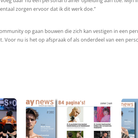
voeg daar nu een personal trainer opleiding aan toe. Mijn l
entaal zorgen ervoor dat ik dit werk doe.”
n community op gaan bouwen die zich kan vestigen in een pe
. Voor nu is het op afspraak of als onderdeel van een per