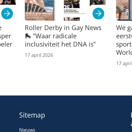
e
Roller Derby in Gay News
We g
sper
🛼 “Waar radicale
eerst
peler
inclusiviteit het DNA is”
spor
Worl
17 april 2026
17 apri
Sitemap
Nieuws