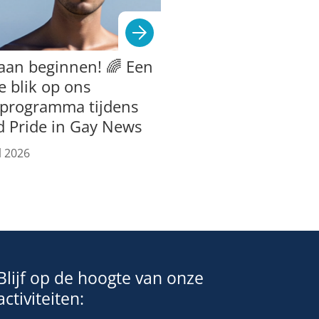
aan beginnen! 🌈 Een
e blik op ons
tprogramma tijdens
d Pride in Gay News
l 2026
Blijf op de hoogte van onze
activiteiten: