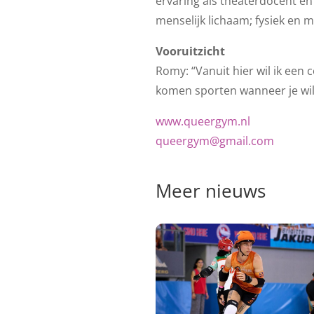
ervaring als theaterdocent en 
menselijk lichaam; fysiek en m
Vooruitzicht
Romy: “Vanuit hier wil ik ee
komen sporten wanneer je wilt
www.queergym.nl
queergym@gmail.com
Meer nieuws