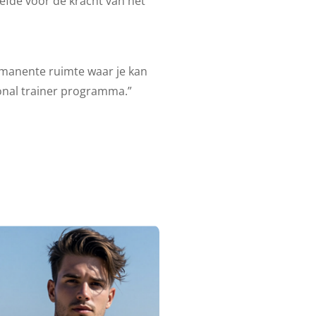
iefde voor de kracht van het
rmanente ruimte waar je kan
sonal trainer programma.”