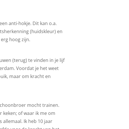
en anti-hokje. Dit kan o.a.
itsherkenning (huidskleur) en
erg hoog zijn.
en (terug) te vinden in je lijf
terdam. Voordat je het weet
 buik, maar om kracht en
n schoonbroer mocht trainen.
r keken; of waar ik me om
 allemaal. Ik heb 10 jaar