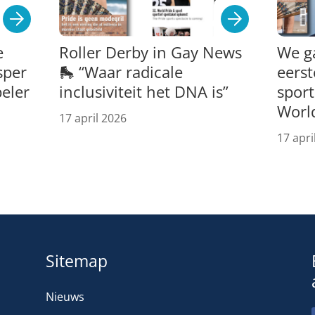
e
Roller Derby in Gay News
We g
sper
🛼 “Waar radicale
eerst
peler
inclusiviteit het DNA is”
spor
Worl
17 april 2026
17 apri
Sitemap
Nieuws