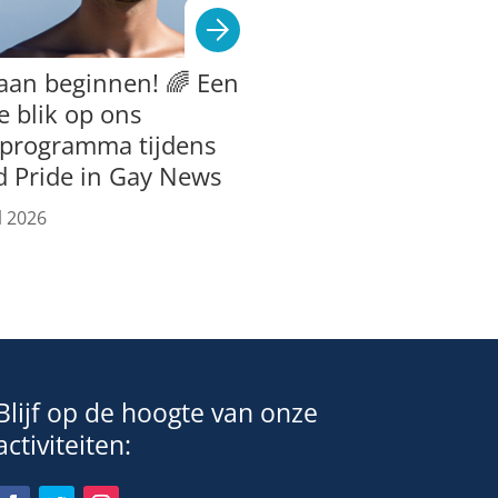
aan beginnen! 🌈 Een
e blik op ons
tprogramma tijdens
d Pride in Gay News
l 2026
Blijf op de hoogte van onze
activiteiten: