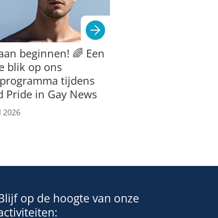
aan beginnen! 🌈 Een
e blik op ons
tprogramma tijdens
d Pride in Gay News
l 2026
Blijf op de hoogte van onze
activiteiten: