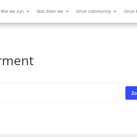
Wie we zijn
Wat doen we
Onze community
Onze 
rment
Zo