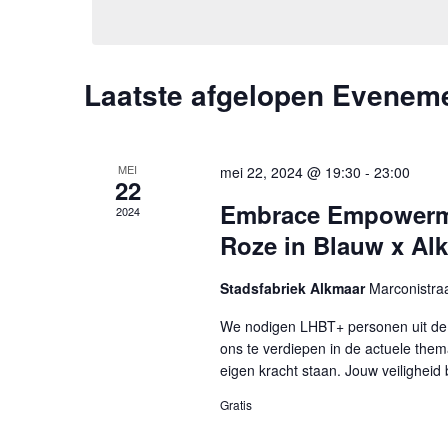
een
Evenementen
datum.
met
keyword.
Laatste afgelopen Evenem
MEI
mei 22, 2024 @ 19:30
-
23:00
22
Embrace Empowermen
2024
Roze in Blauw x Al
Stadsfabriek Alkmaar
Marconistra
We nodigen LHBT+ personen uit de 
ons te verdiepen in de actuele thema
eigen kracht staan. Jouw veiligheid 
Gratis