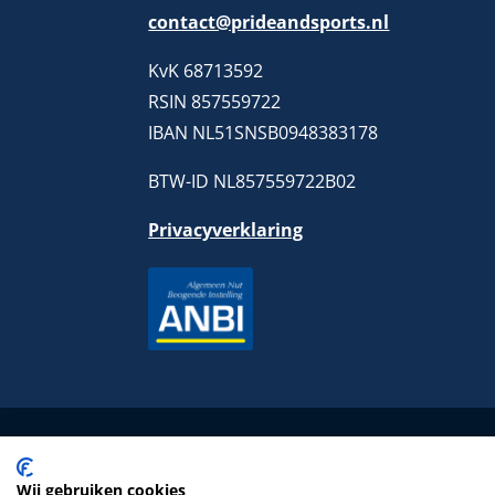
contact@prideandsports.nl
KvK 68713592
RSIN 857559722
IBAN NL51SNSB0948383178
BTW-ID NL857559722B02
Privacyverklaring
Wij gebruiken cookies