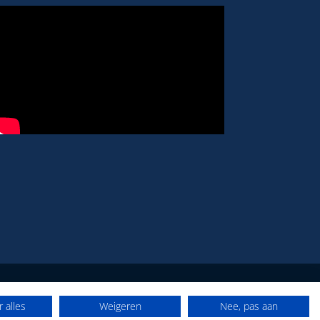
 alles
Weigeren
Nee, pas aan