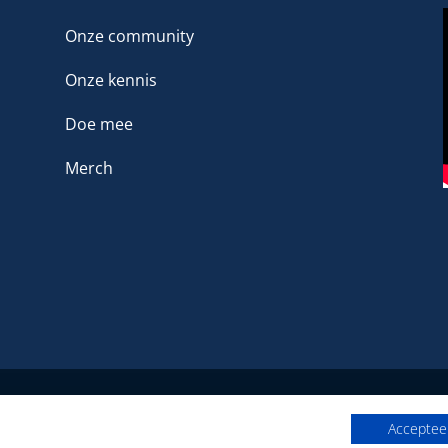
Onze community
Onze kennis
Doe mee
Merch
Het platform voor LHBTIQ+ in de sport
Accepteer