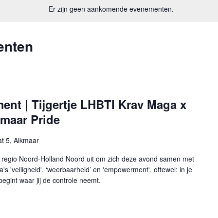
Er zijn geen aankomende evenementen.
enten
t | Tijgertje LHBTI Krav Maga x
kmaar Pride
at 5, Alkmaar
regio Noord-Holland Noord uit om zich deze avond samen met
's 'veiligheid', ‘weerbaarheid’ en 'empowerment', oftewel: in je
begint waar jij de controle neemt.