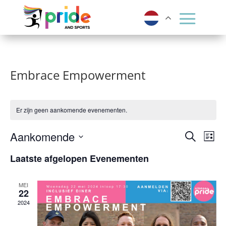
Embrace Empowerment
Er zijn geen aankomende evenementen.
Evene
Ev
Aankomende
Zoeken
Lijst
we
Zoeke
Selecteer
Laatste afgelopen Evenementen
nav
een
en
datum.
weerg
MEI
22
navigat
2024