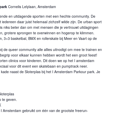
rpark
Cornelis Lelylaan, Amsterdam
allende en uitdagende sporten met een hechte community. De
t iedereen daar juist helemaal zichzelf wilde zijn. De urban sport
 is niks beter dan om met mensen die je vertrouwt uitdagingen
ren, grotere sprongen te overwinnen en hogerop te klimmen.
un, 3×3 basketbal, BMX en rollerskate bij Meer en Vaart op de
j de queer community alle allies uitnodigt om mee te trainen en
egrip voor elkaar kunnen hebben wordt het een groot feest!
ten clinics voor kinderen. Dit doen we op het I amsterdam
eciaal voor dit event een skatebaan en pumptrack neer.
e kade naast de Sloterplas bij het I Amsterdam Parkour park. Je
loterplas
p te geven.
K
van I Amsterdam gebruikt om één van de grootste freerun-