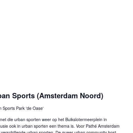
ban Sports (Amsterdam Noord)
 Sports Park 'de Oase'
 met die urban sporten weer op het Buikslotermeerplein in
nclusie ook in urban sporten een thema is. Voor Pathé Amsterdam
 verschillende urban sporten. De queer urban community host