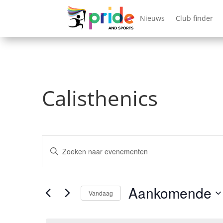
Nieuws
Club finder
Calisthenics
Evenementen
Vul
Zoeken
een
en
keyword
Aankomende
weergeven
in.
Vandaag
Zoek
navigatie
Selecteer
voor