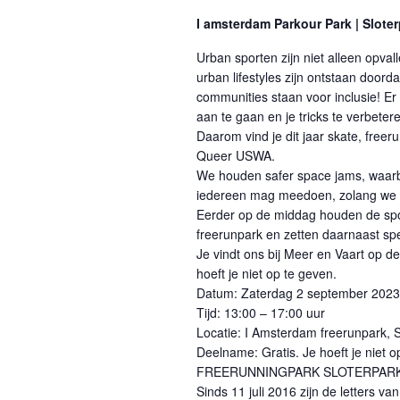
I amsterdam Parkour Park | Slote
Urban sporten zijn niet alleen opv
urban lifestyles zijn ontstaan doorda
communities staan voor inclusie! Er
aan te gaan en je tricks te verbete
Daarom vind je dit jaar skate, freer
Queer USWA.
We houden safer space jams, waarbi
iedereen mag meedoen, zolang we b
Eerder op de middag houden de spor
freerunpark en zetten daarnaast sp
Je vindt ons bij Meer en Vaart op d
hoeft je niet op te geven.
Datum: Zaterdag 2 september 2023
Tijd: 13:00 – 17:00 uur
Locatie: I Amsterdam freerunpark, S
Deelname: Gratis. Je hoeft je niet o
FREERUNNINGPARK SLOTERPAR
Sinds 11 juli 2016 zijn de letters 