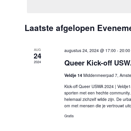
een
Evenementen
datum.
met
keyword.
Laatste afgelopen Evenem
AUG
augustus 24, 2024 @ 17:00
-
20:00
24
Queer Kick-off USW
2024
Veldje 14
Middenmeerpad 7, Amst
Kick-off Queer USWA 2024 | Veldje14
sporten met een hechte community. D
helemaal zichzelf wilde zijn. De urb
om met mensen die je vertrouwt uit
Gratis