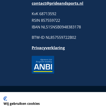
contact@prideandsports.nl
KvK 68713592
RSIN 857559722
IBAN NL51SNSB0948383178
BTW-ID NL857559722B02
Privacyverklaring
Wij gebruiken cookies