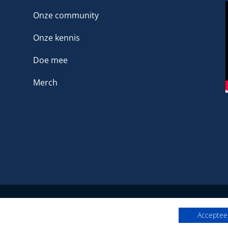
Onze community
Onze kennis
Doe mee
Merch
Het platform voor LHBTIQ+ in de sport
Accepteer