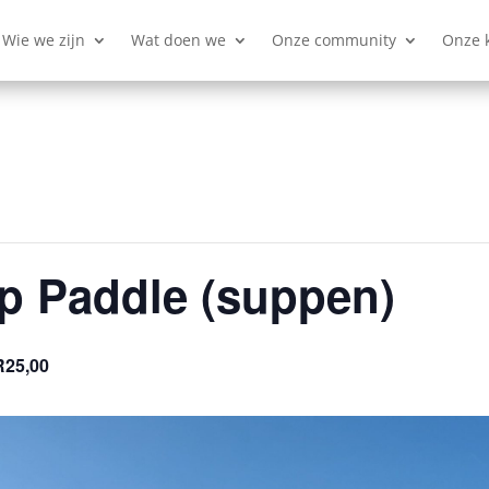
Wie we zijn
Wat doen we
Onze community
Onze 
p Paddle (suppen)
25,00