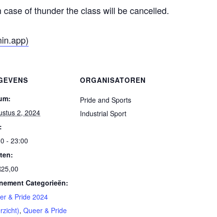
n case of thunder the class will be cancelled.
nin.app)
GEVENS
ORGANISATOREN
um:
Pride and Sports
ustus 2, 2024
Industrial Sport
:
0 - 23:00
ten:
25,00
nement Categorieën:
er & Pride 2024
rzicht)
,
Queer & Pride