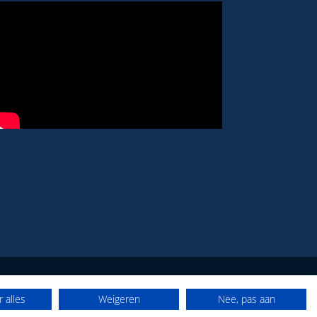
 alles
Weigeren
Nee, pas aan