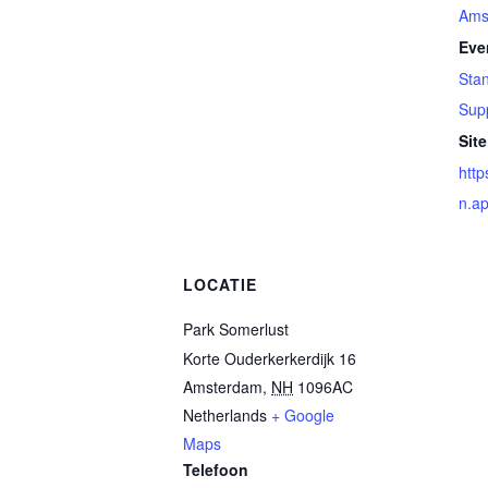
Ams
Eve
Sta
Sup
Site
http
n.a
LOCATIE
Park Somerlust
Korte Ouderkerkerdijk 16
Amsterdam
,
NH
1096AC
Netherlands
+ Google
Maps
Telefoon