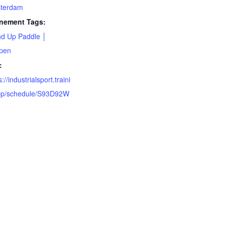
terdam
nement Tags:
nd Up Paddle │
pen
:
s://industrialsport.traini
pp/schedule/S93D92W