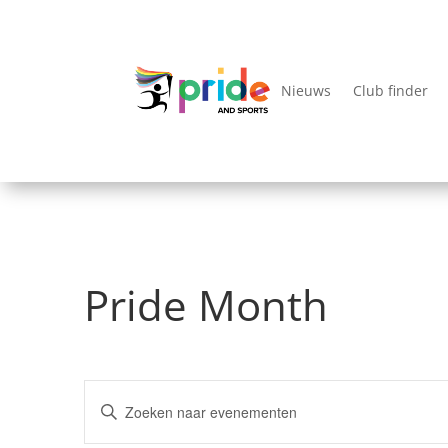
Nieuws
Club finder
Pride Month
Evenementen
Vul
Zoeken
een