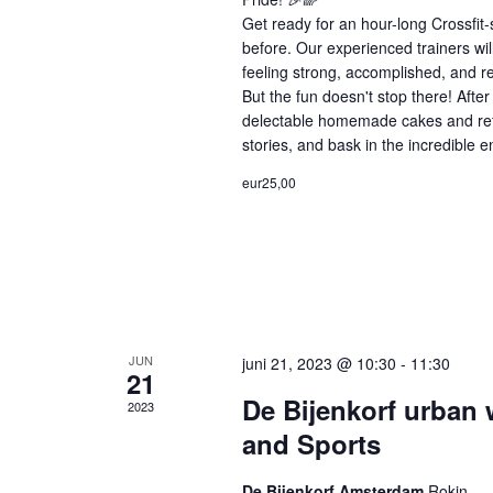
Get ready for an hour-long Crossfit-
before. Our experienced trainers wil
feeling strong, accomplished, and r
But the fun doesn't stop there! Afte
delectable homemade cakes and refre
stories, and bask in the incredible 
eur25,00
JUN
juni 21, 2023 @ 10:30
-
11:30
21
De Bijenkorf urban 
2023
and Sports
De Bijenkorf Amsterdam
Rokin