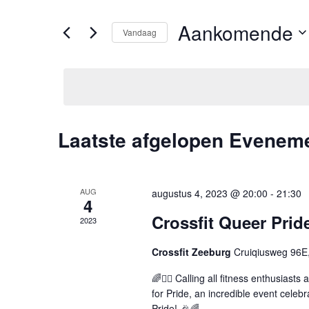
en
keyword
Aankomende
weergeven
in.
Vandaag
Zoek
navigatie
Selecteer
voor
een
Evenementen
datum.
met
keyword.
Laatste afgelopen Evenem
AUG
augustus 4, 2023 @ 20:00
-
21:30
4
Crossfit Queer Pri
2023
Crossfit Zeeburg
Cruiqiusweg 96E
🌈🏋️‍♀️ Calling all fitness enthusiast
for Pride, an incredible event cele
Pride! 🎉🌈