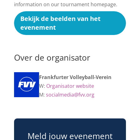
information on our tournament homepage.
Bekijk de beelden van het
evenement
Over de organisator
Frankfurter Volleyball-Verein
W:
Organisator website
M:
socialmedia@fvv.org
Meld jouw evenement