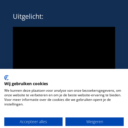
Uitgelicht:
Wij gebruiken cookies
We kunnen deze plaatsen voor analyse van onze bezoekersgegevens, om
onze website te verbeteren en om je de beste website-ervaring te bieden.
Voor meer informatie over de cookies die we gebruiken opent je de
instellingen.
Het platform voor LHBTIQ+ in de sport
Accepteer alles
Weigeren