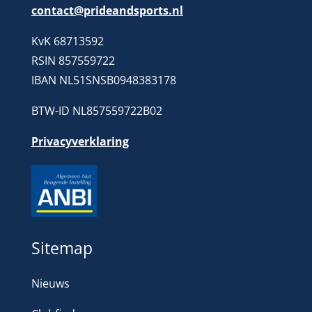
contact@prideandsports.nl
KvK 68713592
RSIN 857559722
IBAN NL51SNSB0948383178
BTW-ID NL857559722B02
Privacyverklaring
Sitemap
Nieuws