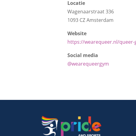
Locatie
Wagenaarstraat 336
1093 CZ Amsterdam
Website
https://wearequeer.nl/queer-
Social media
@wearequeergym