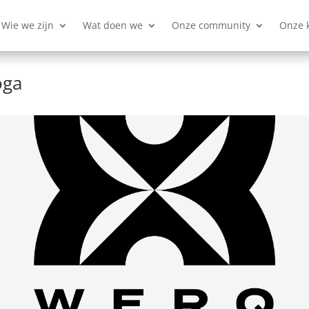
Wie we zijn
Wat doen we
Onze community
Onze 
oga