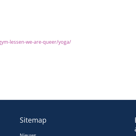
gym-lessen-we-are-queer/yoga/
Sitemap
Nieuws