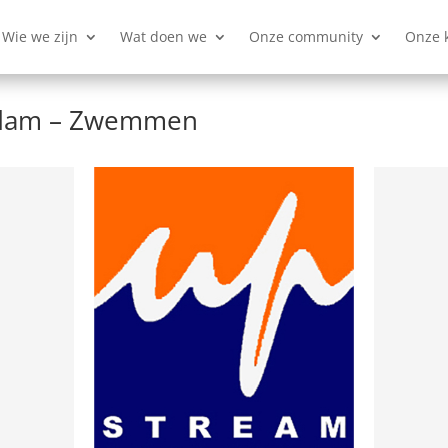
Wie we zijn
Wat doen we
Onze community
Onze 
rdam – Zwemmen