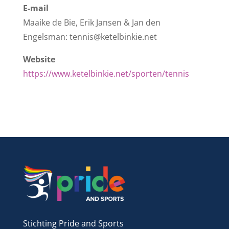
E-mail
Maaike de Bie, Erik Jansen & Jan den
Engelsman: tennis@ketelbinkie.net
Website
https://www.ketelbinkie.net/sporten/tennis
Stichting Pride and Sports