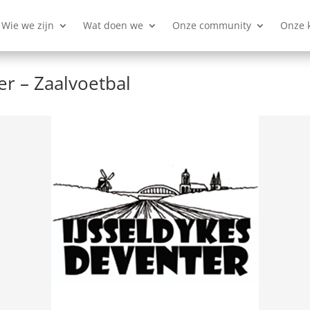
Wie we zijn
Wat doen we
Onze community
Onze 
er – Zaalvoetbal