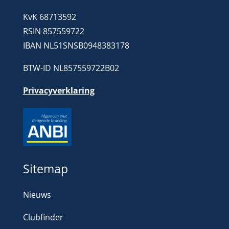
KvK 68713592
RSIN 857559722
IBAN NL51SNSB0948383178
BTW-ID NL857559722B02
Privacyverklaring
Sitemap
Nieuws
Clubfinder