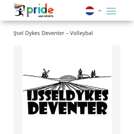
IJsel Dykes Deventer – Volleybal