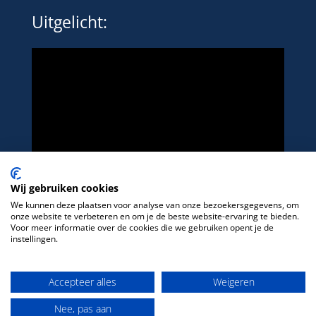
Uitgelicht:
Wij gebruiken cookies
We kunnen deze plaatsen voor analyse van onze bezoekersgegevens, om
onze website te verbeteren en om je de beste website-ervaring te bieden.
Voor meer informatie over de cookies die we gebruiken opent je de
instellingen.
Het platform voor LHBTIQ+ in de sport
Accepteer alles
Weigeren
Nee, pas aan