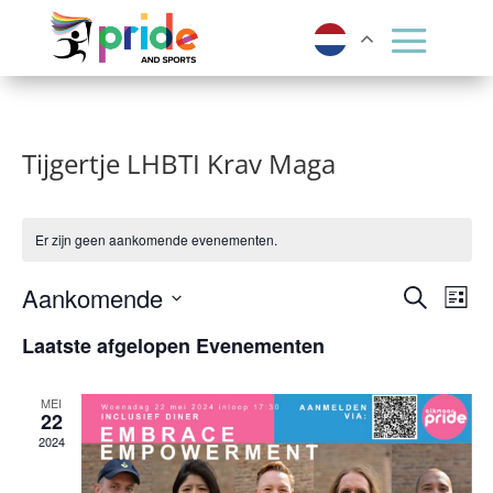
Tijgertje LHBTI Krav Maga
Er zijn geen aankomende evenementen.
Evene
Ev
Aankomende
Zoeken
Lijst
we
Zoeke
Selecteer
Laatste afgelopen Evenementen
nav
een
en
datum.
weerg
MEI
22
navigat
2024