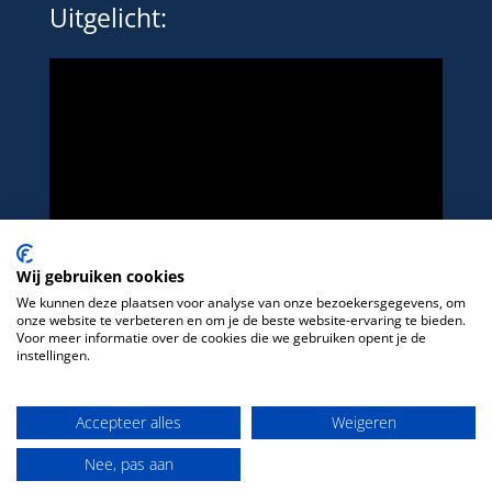
Uitgelicht:
Wij gebruiken cookies
We kunnen deze plaatsen voor analyse van onze bezoekersgegevens, om
onze website te verbeteren en om je de beste website-ervaring te bieden.
Voor meer informatie over de cookies die we gebruiken opent je de
instellingen.
Het platform voor LHBTIQ+ in de sport
Accepteer alles
Weigeren
Nee, pas aan