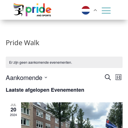
Pride Walk
Er zijn geen aankomende evenementen.
Evene
Ev
Aankomende
Zoeken
Lijst
we
Zoeke
Selecteer
Laatste afgelopen Evenementen
nav
een
en
datum.
weerg
JUL
20
navigat
2024