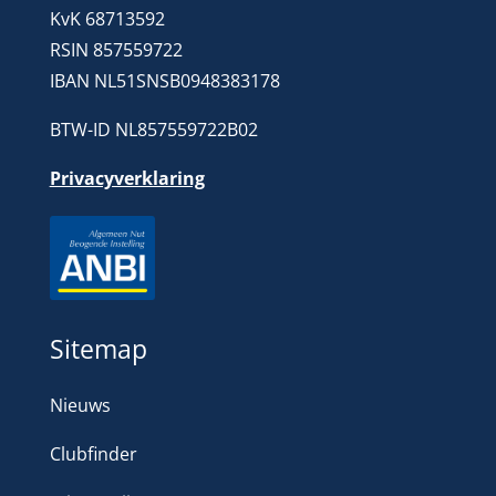
KvK 68713592
RSIN 857559722
IBAN NL51SNSB0948383178
BTW-ID NL857559722B02
Privacyverklaring
Sitemap
Nieuws
Clubfinder