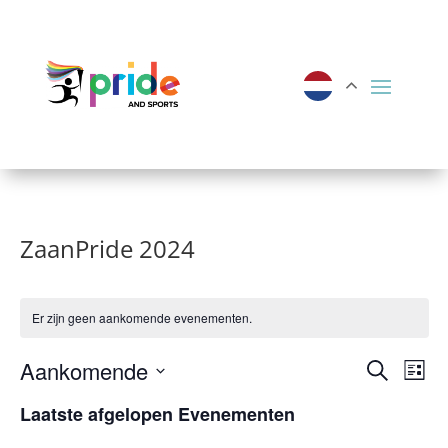
ZaanPride 2024
Er zijn geen aankomende evenementen.
Evene
Ev
Aankomende
Zoeken
Lijst
we
Zoeke
Selecteer
Laatste afgelopen Evenementen
nav
een
en